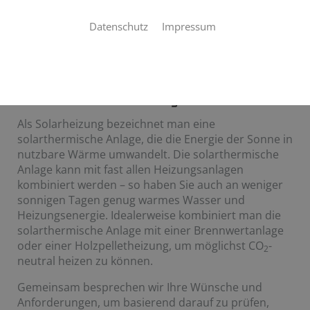
Sie möchten die unendliche Energie der Sonne
Datenschutz
Impressum
nutzen, um in Ihrem Haus für wohlige Wärme zu
sorgen? Kein Problem! Wir planen und installieren
Ihre Solarheizung für Sie.
Was ist eine Solarheizung?
Als Solarheizung bezeichnet man eine
solarthermische Anlage, die die Energie der Sonne in
nutzbare Wärme umwandelt. Die solarthermische
Anlage kann mit fast allen Heizungsanlagen
kombiniert werden – so haben Sie auch an weniger
sonnigen Tagen genug warmes Wasser und
Heizungsenergie. Idealerweise kombiniert man die
solarthermische Anlage mit einer Brennwertanlage
oder einer Holzpelletheizung, um möglichst CO
-
2
neutral heizen zu können.
Gemeinsam besprechen wir Ihre Wünsche und
Anforderungen, um basierend darauf zu prüfen,