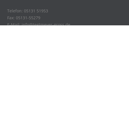
Telefon: 05131 51953
Fax: 05131-55279
E-Mail:
info@tegtmeyer-gross.de
Öffnungszeiten
Montag – Donnerstag:
7.00 – 17.00 Uhr
Freitag:
7.00 – 14.00 Uhr
Impressum
Datenschutz