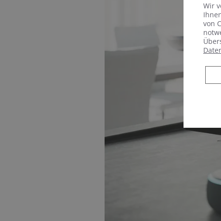
Wir v
Ihnen
von C
notwe
Übers
Date