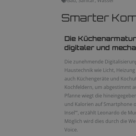
Bad
,
Sanitär
,
Wasser
Smarter Komf
Die Küchenarmatur
digitaler und mech
Die zunehmende Digitalisierung
Haustechnik wie Licht, Heizung
auch Küchengeräte und Kochut
Kochfeldern, um abgestimmt auf
Pfanne wiegt die hineingegebe
und Kalorien auf Smartphone ode
Insel‘“, erzählt Leonardo de M
Möglich wird dies durch die We
Voice.