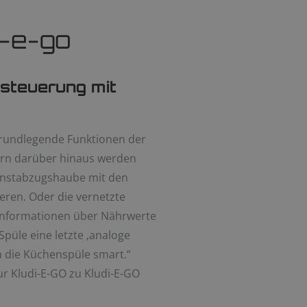
i-e-go
steuerung mit
 grundlegende Funktionen der
dern darüber hinaus werden
unstabzugshaube mit den
eren. Oder die vernetzte
 Informationen über Nährwerte
Spüle eine letzte ‚analoge
h die Küchenspüle smart.“
r Kludi-E-GO zu Kludi-E-GO