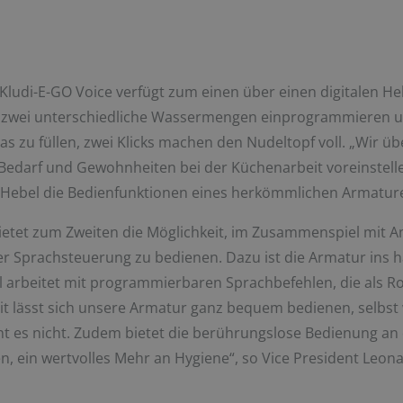
ludi-E-GO Voice verfügt zum einen über einen digitalen Heb
zwei unterschiedliche Wassermengen einprogrammieren und
las zu füllen, zwei Klicks machen den Nudeltopf voll. „Wir 
 Bedarf und Gewohnheiten bei der Küchenarbeit voreinstell
r Hebel die Bedienfunktionen eines herkömmlichen Armatur
etet zum Zweiten die Möglichkeit, im Zusammenspiel mit 
r Sprachsteuerung zu bedienen. Dazu ist die Armatur ins
 arbeitet mit programmierbaren Sprachbefehlen, die als Ro
 lässt sich unsere Armatur ganz bequem bedienen, selbst w
ht es nicht. Zudem bietet die berührungslose Bedienung an
n, ein wertvolles Mehr an Hygiene“, so Vice President Leon