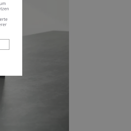
 um
etzen
erte
erer