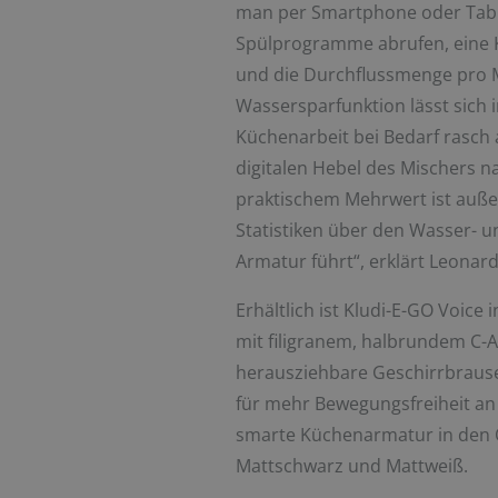
man per Smartphone oder Tab
Spülprogramme abrufen, eine K
und die Durchflussmenge pro M
Wassersparfunktion lässt sich i
Küchenarbeit bei Bedarf rasc
digitalen Hebel des Mischers n
praktischem Mehrwert ist auße
Statistiken über den Wasser- 
Armatur führt“, erklärt Leonar
Erhältlich ist Kludi-E-GO Voice 
mit filigranem, halbrundem C-Au
herausziehbare Geschirrbrause
für mehr Bewegungsfreiheit an 
smarte Küchenarmatur in den 
Mattschwarz und Mattweiß.