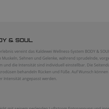
DY & SOUL
lebnis vereint das Kaldewei Wellness-System BODY & SOUL
rn Muskeln, Sehnen und Gelenke, während sprudelnde, vorg
und die Intensität sind individuell einstellbar. Die Seitend
Mikrodüsen behandeln Rücken und Füße. Auf
Wunsch können 
er Intensität angepasst werden.
rkt mit seinem perlenden Luftstrom Entspannung und inne