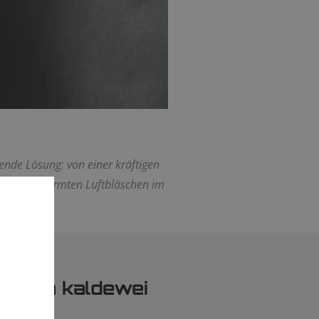
ende Lösung: von einer kräftigen
en, vorgewärmten Luftbläschen im
en von kaldewei