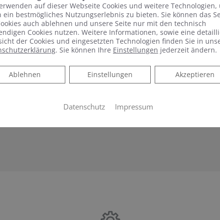
er Muskulatur nach dem Sport bis hin zum sanften Umspiel
erwenden auf dieser Webseite Cookies und weitere Technologien,
 ein bestmögliches Nutzungserlebnis zu bieten. Sie können das S
beleuchteten Wasser – die Intensität und Art der Wellnes
ookies auch ablehnen und unsere Seite nur mit den technisch
Mit den verschiedenen Wasser- und Luftsystemen sind der 
ndigen Cookies nutzen. Weitere Informationen, sowie eine detailli
icht der Cookies und eingesetzten Technologien finden Sie in uns
iten die Systeme auf Wunsch besonders leise und sorgen daf
nschutzerklärung
. Sie können Ihre
Einstellungen
jederzeit ändern.
oment gestört wird. Die flachen Düsen fügen sich optisch 
. Damit die Entspannung und das Wellness-Erlebnis nicht 
Ablehnen
Ablehnen
Einstellungen
Akzeptieren
nigungsautomatik für perfekte Hygiene nach dem Bad. Und a
nen aus einer Vielzahl vorkonfigurierter Modelle ihr Wuns
Datenschutz
Impressum
ne Whirlwanne von Kaldewei braucht meistens nicht mehr Pl