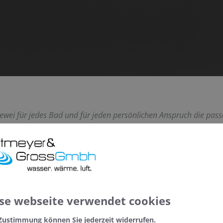
dewei für jedes Bad und für jeden persönlichen Anspruch die pass
 Sport bis hin zum sanften Umspielen des Körpers von perlend
se webseite verwendet cookies
niert: mit den neuen whirlsystem
 Zustimmung können Sie jederzeit widerrufen.