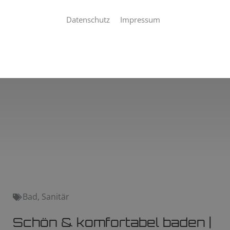
Datenschutz
Impressum
Bad
,
Sanitär
Schön & komfortabel baden |