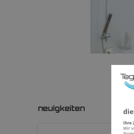
neuigkeiten
die
Ihre
Wir v
Ihnen