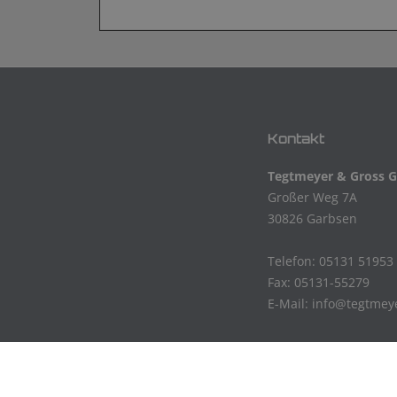
Kontakt
Tegtmeyer & Gross
Großer Weg 7A
30826 Garbsen
Telefon: 05131 51953
Fax: 05131-55279
E-Mail:
info@tegtmeye