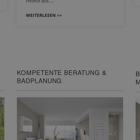
Phönix aus.…
WEITERLESEN >>
KOMPETENTE BERATUNG &
B
BADPLANUNG
M