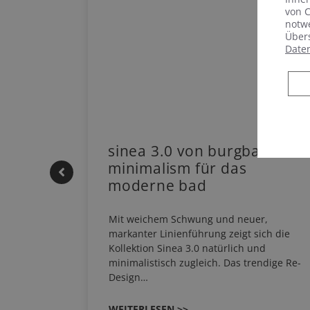
von C
notwe
Übers
Date
 |
sinea 3.0 von burgbad: soft
minimalism für das
moderne bad
HERM NEO
Mit weichem Schwung und neuer,
em
markanter Linienführung zeigt sich die
EHAU
Kollektion Sinea 3.0 natürlich und
…
minimalistisch zugleich. Das trendige Re-
Design…
WEITERLESEN >>