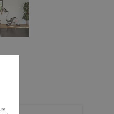
 um
etzen