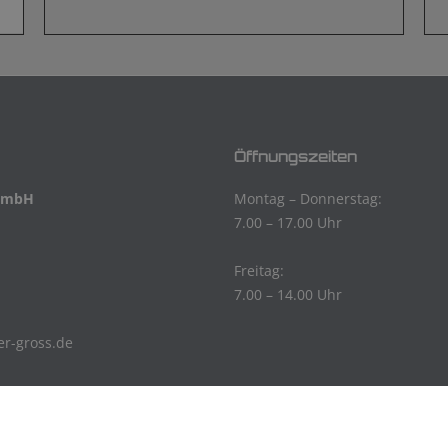
Öffnungszeiten
 GmbH
Montag – Donnerstag:
7.00 – 17.00 Uhr
Freitag:
7.00 – 14.00 Uhr
r-gross.de