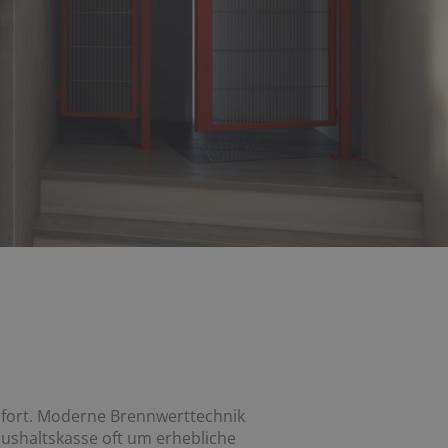
fort. Moderne Brennwerttechnik
aushaltskasse oft um erhebliche