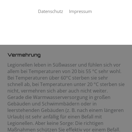
vor Legionellen mit einer ordentlichen Vorbeugung
und Bekämpfung. Tegtmeyer und Gross GmbH ist
Datenschutz
Impressum
ihr Partner in Garbsen für einen effektiven Schutz
vor den Bakterien, die eine lebensgefährliche
Lungenentzündung, die sogenannte
Legionärskrankheit, auslösen.
Vermehrung
Legionellen leben in Süßwasser und fühlen sich vor
allem bei Temperaturen von 20 bis 55 °C sehr wohl.
Bei Temperaturen über 60°C sterben sie sehr
schnell ab, bei Temperaturen unter 20 °C sterben sie
nicht, vermehren sich aber auch nicht weiter.
Gerade die Warmwasserversorgung in großen
Gebäuden und Schwimmbädern oder in
leerstehenden Gebäuden (z. B. nach einem längeren
Urlaub) ist sehr anfällig für einen Befall mit
Legionellen. Aber keine Sorge: Die richtigen
Maßnahmen schützen Sie effektiv vor einem Befall.