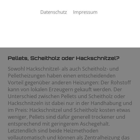
Kosten im Betrieb, ein nachwachsender Rohstoff als
Heizmittel – klingt gut? Dann ist eine Hackschnitzel-,
Datenschutz
Impressum
Scheitholz- oder Pelletheizung genau das Richtige
für Sie! Tegtmeyer und Gross GmbH ist Ihr
Fachbetrieb aus Garbsen für Ihren Traum vom
Heizen mit Holz.
Pellets, Scheitholz oder Hackschnitzel?
Sowohl Hackschnitzel- als auch Scheitholz- und
Pelletheizungen haben einen entscheidenden
Vorteil gegenüber anderen Heizungen: Der Rohstoff
kann von lokalen Erzeugern gekauft werden. Der
Unterschied zwischen Pellets und Scheitholz oder
Hackschnitzeln ist dabei nur in der Handhabung und
im Preis: Hackschnitzel und Scheitholz kosten etwas
weniger, Pellets sind dafür generell trockener und
entsprechend mit geringerem Aschegehalt.
Letztendlich sind beide Heizmethoden
vollautomatisch und können als Zentralheizung das