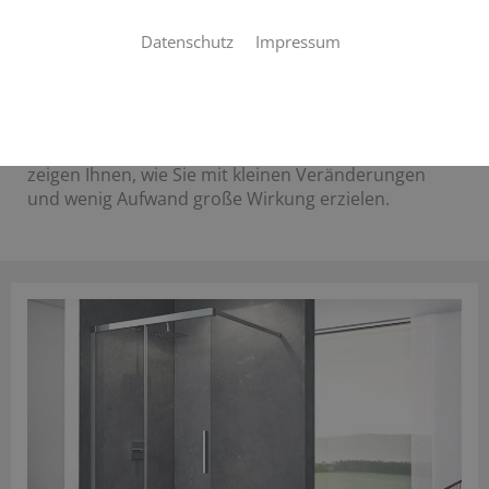
fühlen
Datenschutz
Impressum
Ein variabler Duschstrahl, der wohltuend massiert.
Moderne Armaturen, die dem Auge schmeicheln.
Oder eine stimmungsvolle Beleuchtung, die
wunderbar entspannt. Es sind solche Details, die Ihr
Bad jeden Tag zu etwas Besonderem machen. Wir
zeigen Ihnen, wie Sie mit kleinen Veränderungen
und wenig Aufwand große Wirkung erzielen.